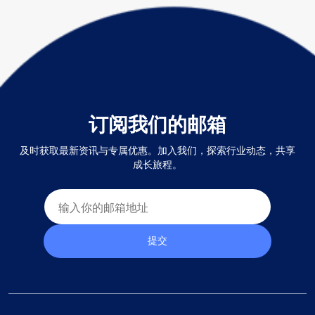
订阅我们的邮箱
及时获取最新资讯与专属优惠。加入我们，探索行业动态，共享
成长旅程。
提交