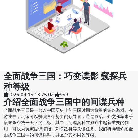
全面战争三国：巧变谍影 窥探兵
种等级
2026-04-15 13:25:02
959
介绍全面战争三国中的间谍兵种
全面战争三国是一款以中国历史上的三国时期为背景的策略游戏。在
游戏中，玩家可以扮演各个势力的领导者，通过政治、外交和军事手
段来争夺统一天下的目标。其中，间谍兵种在游戏中起着重要的作
用，可以为玩家提供情报、刺杀敌将等关键任务。我们将详细介绍全
面战争三国中的间谍兵种，并区分其不同的等级。