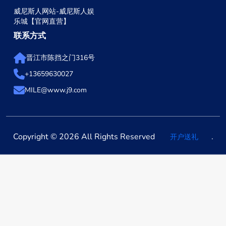
威尼斯人网站-威尼斯人娱
乐城【官网直营】
联系方式
晋江市陈挡之门316号
+13659630027
MILE@www.j9.com
Copyright © 2026 All Rights Reserved
.
开户送礼