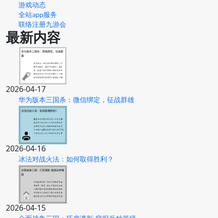
游戏动态
全站app服务
联络注册九游会
最新内容
2026-04-17
华为版本三国杀：微信绑定，征战群雄
2026-04-16
冰法对战火法：如何取得胜利？
2026-04-15