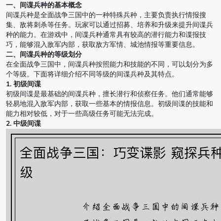
一、间谍兵种的基本概念
间谍兵种是全面战争三国中的一种特殊兵种，主要负责执行情报搜
集、敌将刺杀等任务。玩家可以通过招募、培养和升级来提升间谍兵
种的能力。在游戏中，间谍兵种通常具有较高的潜行能力和谍报技
巧，能够混入敌军内部，获取敌方军情、城池情报等重要信息。
二、间谍兵种的等级划分
在全面战争三国中，间谍兵种按照能力和技能的不同，可以划分为多
个等级。下面将详细介绍不同等级的间谍兵种及其特点。
1. 初级间谍
初级间谍是最基础的间谍兵种，擅长潜行和侦察任务。他们通常能够
轻易地混入敌军内部，获取一些基本的情报信息。初级间谍的技能和
能力相对较低，对于一些高级任务可能无法完成。
2. 中级间谍