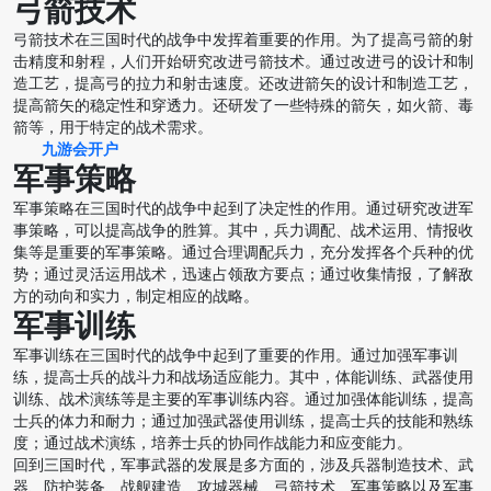
弓箭技术
弓箭技术在三国时代的战争中发挥着重要的作用。为了提高弓箭的射
击精度和射程，人们开始研究改进弓箭技术。通过改进弓的设计和制
造工艺，提高弓的拉力和射击速度。还改进箭矢的设计和制造工艺，
提高箭矢的稳定性和穿透力。还研发了一些特殊的箭矢，如火箭、毒
箭等，用于特定的战术需求。
九游会开户
军事策略
军事策略在三国时代的战争中起到了决定性的作用。通过研究改进军
事策略，可以提高战争的胜算。其中，兵力调配、战术运用、情报收
集等是重要的军事策略。通过合理调配兵力，充分发挥各个兵种的优
势；通过灵活运用战术，迅速占领敌方要点；通过收集情报，了解敌
方的动向和实力，制定相应的战略。
军事训练
军事训练在三国时代的战争中起到了重要的作用。通过加强军事训
练，提高士兵的战斗力和战场适应能力。其中，体能训练、武器使用
训练、战术演练等是主要的军事训练内容。通过加强体能训练，提高
士兵的体力和耐力；通过加强武器使用训练，提高士兵的技能和熟练
度；通过战术演练，培养士兵的协同作战能力和应变能力。
回到三国时代，军事武器的发展是多方面的，涉及兵器制造技术、武
器、防护装备、战舰建造、攻城器械、弓箭技术、军事策略以及军事