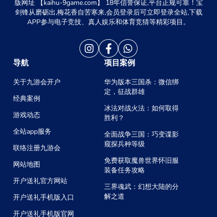
版网址 【kaihu-9game.com】 18年信誉保证,平台正规可靠！宝
剑锋从磨砺出,梅花香自苦寒来,会员登录后可立即登录全站,下载
APP参与电子竞技、真人娱乐和体育竞猜等精彩项目。
导航
项目案例
关于九游会开户
华为版本三国杀：微信绑
定，征战群雄
经典案例
冰法对战火法：如何取得
游戏动态
胜利？
全站app服务
全面战争三国：巧变谍影
窥探兵种等级
联络注册九游会
免费获取魔兽世界怀旧服
网站地图
装备任务攻略
开户送礼官方网站
三界魂武：幻想大陆的分
解之道
开户送礼手机版入口
开户送礼手机版官网