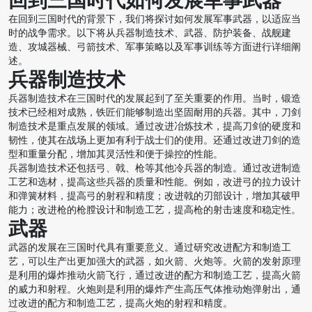
回到三国时代如何发展军事武器
在回到三国时代的背景下，我们将探讨如何发展军事武器，以适应当
时的战争需求。以下将从兵器制造技术、武器、防护装备、战舰建
造、攻城器械、弓箭技术、军事策略以及军事训练等方面进行详细阐
述。
兵器制造技术
兵器制造技术在三国时代的发展起到了至关重要的作用。当时，锻造
技术已经相对成熟，铁匠们能够制造出坚固耐用的兵器。其中，刀剑
制造技术是重点发展的领域。通过改进冶炼技术，提高刀剑的硬度和
韧性，使其在战场上更加有利于战士们的使用。还通过改进刀剑的造
型和重量分配，增加其灵活性和便于操控的性能。
兵器制造技术还包括弓、戟、枪等其他冷兵器的制造。通过改进制造
工艺和选材，提高这些兵器的质量和性能。例如，改进弓的拉力设计
和弹簧材料，提高弓的射程和精度；改进戟的刃部设计，增加其破甲
能力；改进枪的枪膛设计和制造工艺，提高枪的射击速度和稳定性。
武器
武器的发展在三国时代具有重要意义。通过研究改进配方和制造工
艺，可以生产出更加强大的武器，如火箭、火炮等。火箭的发射原理
是利用的爆炸推动火箭飞行，通过改进的配方和制造工艺，提高火箭
的威力和射程。火炮则是利用的爆炸产生高压气体推动炮弹射出，通
过改进的配方和制造工艺，提高火炮的射程和精度。