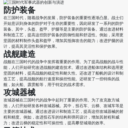
防护装备
在三国时代，随着战争的发展，防护装备的重要性逐渐凸显。战士们
开始意识到身体的防护对于生存的重要性，因此研发了一系列的防护
装备。其中，头盔、盔甲、护腿等是主要的防护装备。通过改进材料
和制造工艺，提高这些防护装备的防御性能和舒适性。例如，采用更
坚固的材料制作头盔和盔甲，增加其抵御攻击的能力；改进护腿的设
计，提高其灵活性和保护效果。
战舰建造
战舰在三国时代的战争中发挥着重要的作用。为了提高战舰的战斗性
能，人们开始研究改进战舰的建造技术。通过改进船体结构和选用更
坚固的材料，提高战舰的稳定性和耐久性。还改进了船帆的设计和制
造工艺，提高战舰的航行速度和操控性能。还研发了一些特殊的战
舰，如火船、霹雳船等，用于特定的战术需求。
攻城器械
攻城器械在三国时代的战争中起到了重要的作用。为了攻克敌方城
池，人们开始研发各种攻城器械。其中，投石车、云梯、攻城车等是
主要的攻城器械。通过改进设计和制造工艺，提高这些攻城器械的射
程和精度。例如，改进投石车的结构和弹药设计，增加其射程和威
力；改进云梯的稳定性和可操控性，提高攀登城墙的效率。